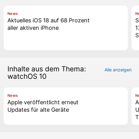
News
N
Aktuelles iOS 18 auf 68 Prozent
S
aller aktiven iPhone
1
S
Inhalte aus dem Thema:
Alle anzeigen
watchOS 10
News
N
Apple veröffentlicht erneut
A
Updates für alte Geräte
U
T