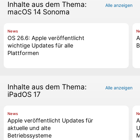
Inhalte aus dem Thema:
Alle anzeigen
macOS 14 Sonoma
News
N
OS 26.6: Apple veröffentlicht
A
wichtige Updates für alle
B
Plattformen
Inhalte aus dem Thema:
Alle anzeigen
iPadOS 17
News
N
Apple veröffentlicht Updates für
A
aktuelle und alte
U
Betriebssysteme
M