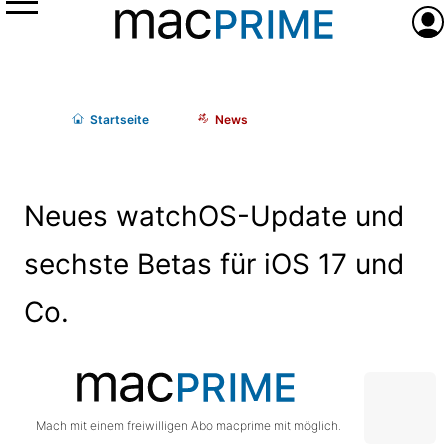
Menü
Anme
Start
seite
News
Neues watchOS-Update und
sechste Betas für iOS 17 und
Co.
Mach mit einem freiwilligen Abo macprime mit möglich.