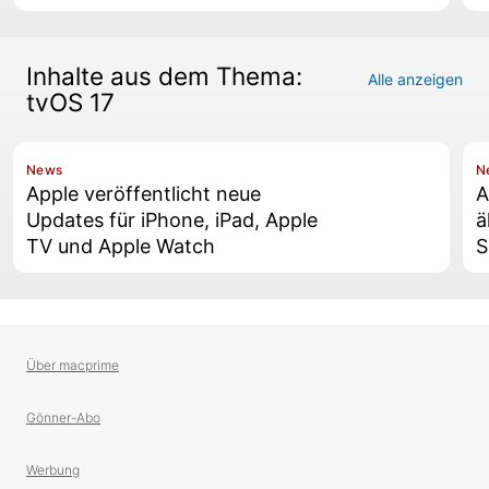
Inhalte aus dem Thema:
Alle anzeigen
tvOS 17
News
N
Apple veröffentlicht neue
A
Updates für iPhone, iPad, Apple
ä
TV und Apple Watch
S
Über macprime
Gönner-Abo
Werbung