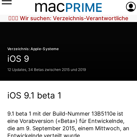
Menü
Anme
🕵🏼‍♀️ Wir suchen: Verzeichnis-Verantwortliche
Verzeichnis: Apple-Systeme
iOS 9
12 Updates, 34 Betas zwischen 2015 und 2019
iOS 9.1 beta 1
9.1 beta 1
mit der Build-Nummer
13B5110e
ist
eine Vorabversion («Beta») für Entwickelnde,
die am
9. September 2015
, einem Mittwoch, an
Entwickelnde verteilt wurde.