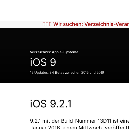
🕵🏼‍♀️ Wir suchen: Verzeichnis-Ver
Verzeichnis: Apple-Systeme
iOS 9
12 Updates, 34 Betas zwischen 2015 und 2019
iOS 9.2.1
9.2.1
mit der Build-Nummer
13D11
ist ein
Januar 2016
, einem Mittwoch, veröffent