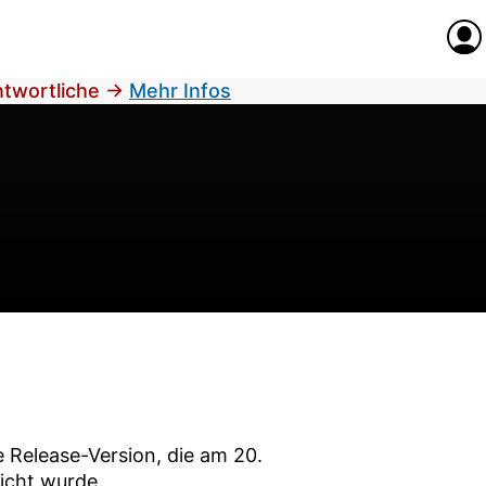
Anme
antwortliche
→
Mehr Infos
e Release-Version, die am
20.
licht wurde.