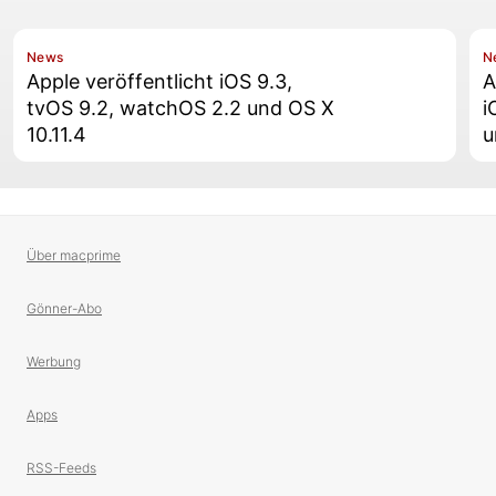
News
N
Apple veröffentlicht iOS 9.3,
A
tvOS 9.2, watchOS 2.2 und OS X
i
10.11.4
u
Über macprime
Gönner-Abo
Werbung
Apps
RSS-Feeds