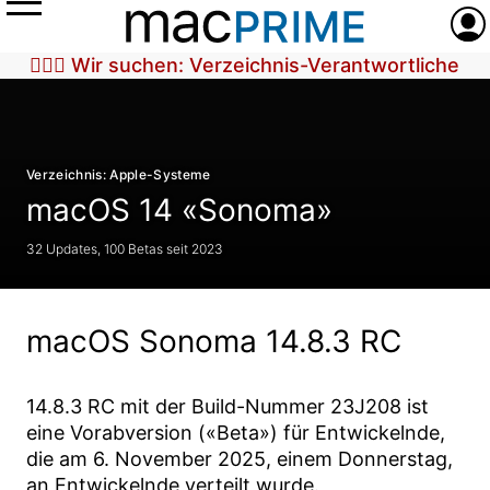
Menü
Anme
🕵🏼‍♀️ Wir suchen: Verzeichnis-Verantwortliche
Verzeichnis: Apple-Systeme
macOS 14 «Sonoma»
32 Updates, 100 Betas seit 2023
macOS Sonoma 14.8.3 RC
14.8.3 RC
mit der Build-Nummer
23J208
ist
eine Vorabversion («Beta») für Entwickelnde,
die am
6. November 2025
, einem Donnerstag,
an Entwickelnde verteilt wurde.