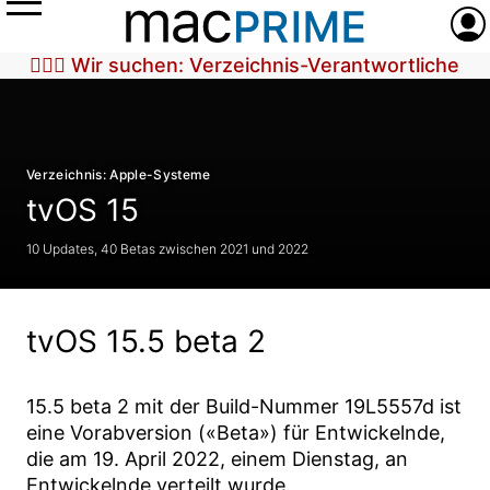
Menü
Anme
🕵🏼‍♀️ Wir suchen: Verzeichnis-Verantwortliche
Verzeichnis: Apple-Systeme
tvOS 15
10 Updates, 40 Betas zwischen 2021 und 2022
tvOS 15.5 beta 2
15.5 beta 2
mit der Build-Nummer
19L5557d
ist
eine Vorabversion («Beta») für Entwickelnde,
die am
19. April 2022
, einem Dienstag, an
Entwickelnde verteilt wurde.