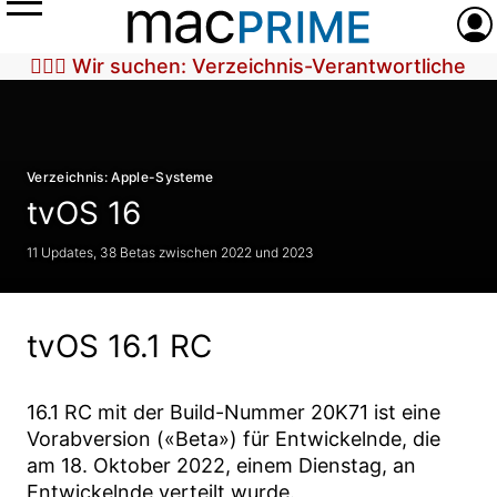
Menü
Anme
🕵🏼‍♀️ Wir suchen: Verzeichnis-Verantwortliche
Verzeichnis: Apple-Systeme
tvOS 16
11 Updates, 38 Betas zwischen 2022 und 2023
tvOS 16.1 RC
16.1 RC
mit der Build-Nummer
20K71
ist eine
Vorabversion («Beta») für Entwickelnde, die
am
18. Oktober 2022
, einem Dienstag, an
Entwickelnde verteilt wurde.