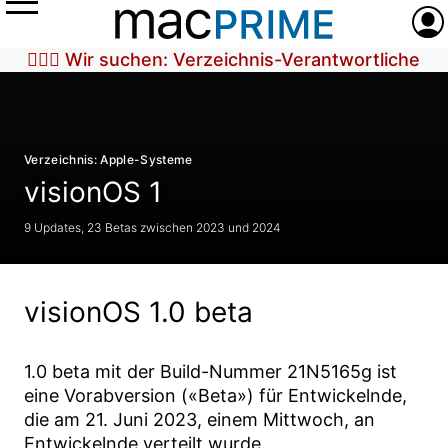
Menü
Anme
🕵🏼‍♀️ Wir suchen: Verzeichnis-Verantwortliche
Verzeichnis: Apple-Systeme
visionOS 1
9 Updates, 23 Betas zwischen 2023 und 2024
visionOS 1.0 beta
1.0 beta
mit der Build-Nummer
21N5165g
ist
eine Vorabversion («Beta») für Entwickelnde,
die am
21. Juni 2023
, einem Mittwoch, an
Entwickelnde verteilt wurde.