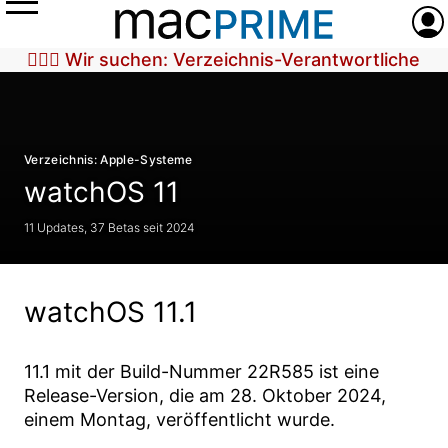
Menü
Anme
🕵🏼‍♀️ Wir suchen: Verzeichnis-Verantwortliche
Verzeichnis: Apple-Systeme
watchOS 11
11 Updates, 37 Betas seit 2024
watchOS 11.1
11.1
mit der Build-Nummer
22R585
ist eine
Release-Version, die am
28. Oktober 2024
,
einem Montag, veröffentlicht wurde.