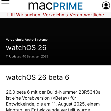
Menü
Anme
🕵🏼‍♀️ Wir suchen: Verzeichnis-Verantwortliche
Verzeichnis: Apple-Systeme
watchOS 26
11 Updates, 40 Betas seit 2025
watchOS 26 beta 6
26.0 beta 6
mit der Build-Nummer
23R5340a
ist eine Vorabversion («Beta») für
Entwickelnde, die am
11. August 2025
, einem
Montag, an Entwickelnde verteilt wurde.