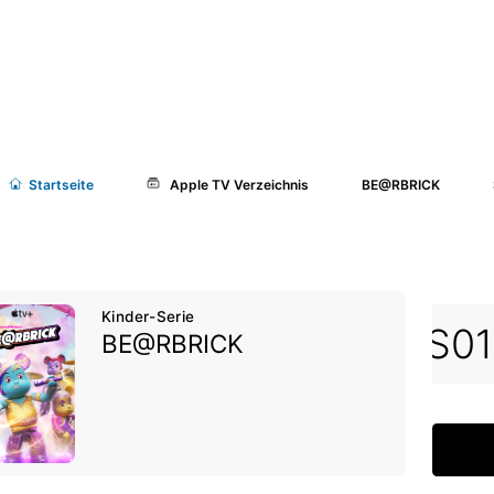
Start
seite
Apple TV Verzeichnis
BE@RBRICK
Kinder-Serie
E04
S01E05
S01E06
S01
BE@RBRICK