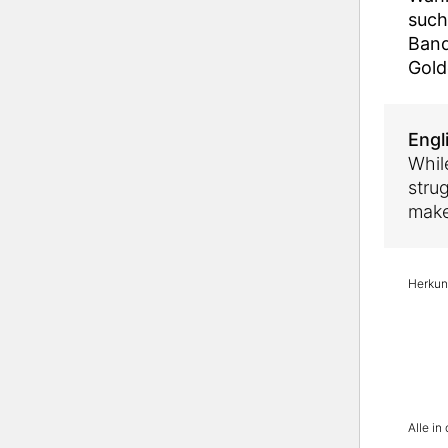
such
Band
Gold
Engl
Whil
stru
make
Herkunf
Alle i