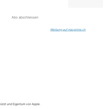
Abo abschliessen
Werbung auf macprime.ch
hützt und Eigentum von Apple.