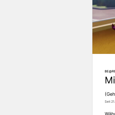
BE@RBR
Mi
(Geh
Seit 21
Währ