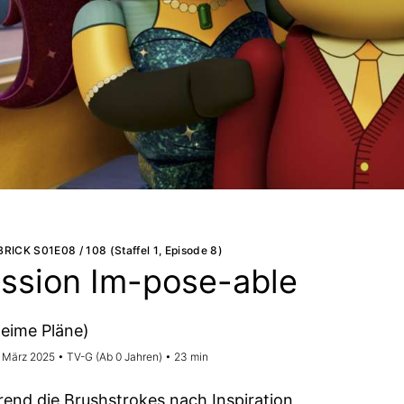
ICK S01E08 / 108 (Staffel 1, Episode 8)
ssion Im-pose-able
eime Pläne)
. März 2025 • TV-G (Ab 0 Jahren) • 23 min
end die Brushstrokes nach Inspiration