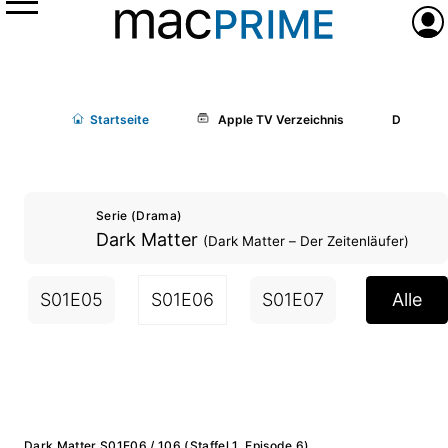
Menü
Anme
Start
seite
Apple TV Verzeichnis
Dark Matt
Serie (Drama)
Dark Matter
(Dark Matter – Der Zeitenläufer)
S01E05
S01E06
S01E07
S01E08
Alle
Dark Matter S01E06 / 106 (Staffel 1, Episode 6)