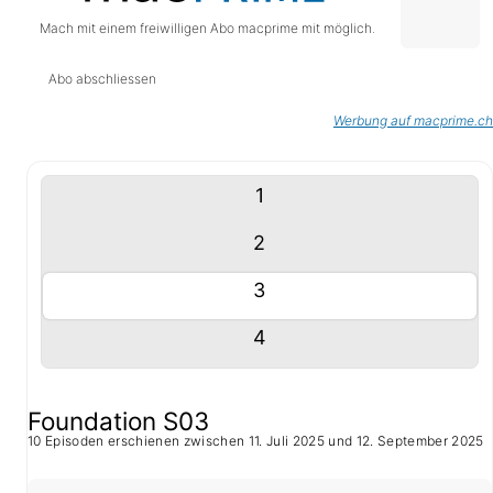
Mach mit einem freiwilligen Abo macprime mit möglich.
Abo abschliessen
Werbung auf macprime.ch
Tablisten-Hilfe: Benutze die Tablisten-Controls um 
Inhalte (Tabliste)
Tablisten-Controls
Panel mit
anzeigen
1
Panel mit
anzeigen
2
Panel mit
anzeigen
3
Panel mit
anzeigen
4
3. Staffel
Foundation S03
10 Episoden erschienen zwischen 11. Juli 2025 und 12. September 2025