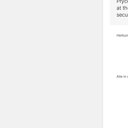
Pryc
at t
secur
Herkunf
Alle i