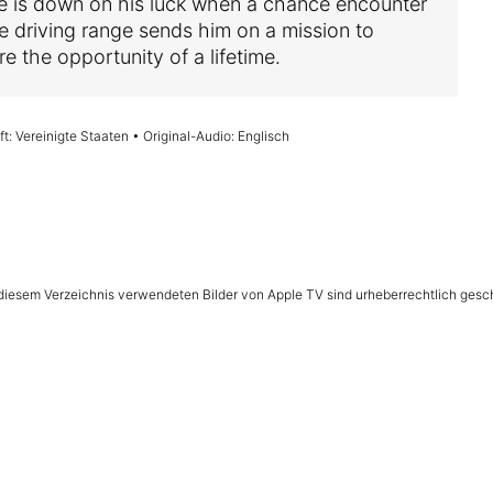
e is down on his luck when a chance encounter
he driving range sends him on a mission to
e the opportunity of a lifetime.
t: Vereinigte Staaten • Original-Audio: Englisch
n diesem Verzeichnis verwendeten Bilder von Apple TV sind urheberrechtlich gesc