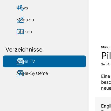
News
Magazin
Lexikon
Stick 
Verzeichnisse
Pi
Apple TV
Seit 4.
Apple-Systeme
Eine
besc
neue
Engl