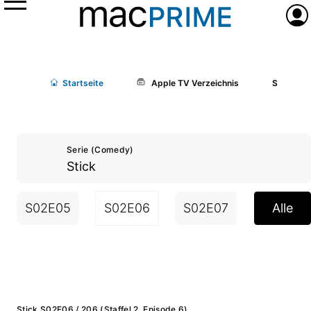
Menü
Anme
Start
seite
Apple TV Verzeichnis
Stick
Serie (Comedy)
Stick
S02E05
S02E06
S02E07
S02E08
Alle
Stick S02E06 / 206 (Staffel 2, Episode 6)