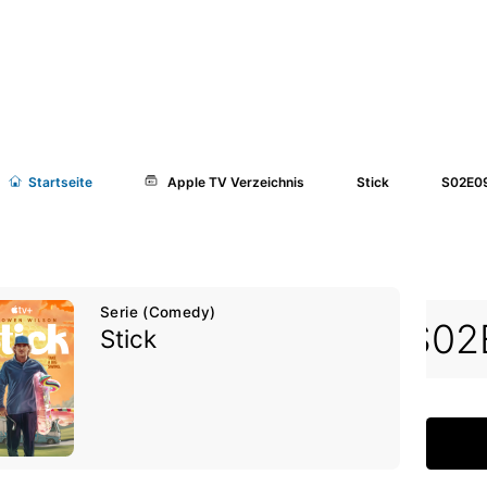
Start
seite
Apple TV Verzeichnis
Stick
S02E09
Serie (Comedy)
05
S02E06
S02E07
S02
Stick