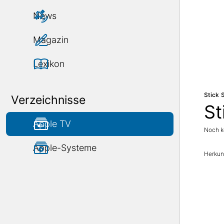
News
Magazin
Lexikon
Stick 
Verzeichnisse
St
Apple TV
Noch k
Apple-Systeme
Herkunf