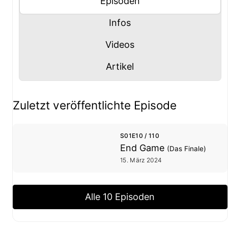
Panel mit
anzeigen
Episoden
Panel mit
anzeigen
Infos
Panel mit
anzeigen
Videos
Panel mit
anzeigen
Artikel
Staffel- und Episoden-Übersicht
Zuletzt veröffentlichte Episode
S01E10 / 110
End Game
(Das Finale)
15. März 2024
Alle 10 Episoden