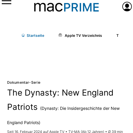
Menü
Anme
Start
seite
Apple TV Verzeichnis
The Dynas
Dokumentar-Serie
The Dynasty: New England
Patriots
(Dynasty: Die Insidergeschichte der New
England Patriots)
Seit 16. Februar 2024 auf Apple TV • TV-MA (Ab 12 Jahren) • Ø 39 min