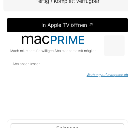
Fertig / Komplett verfügbar
In Apple TV öffnen ↗
Mach mit einem freiwilligen Abo macprime mit möglich.
Abo abschliessen
Werbung auf macprime.ch
Tablisten-Hilfe: Benutze die Tablisten-Controls um 
Inhalte (Tabliste)
Tablisten-Controls