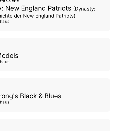
ntar-Serie
: New England Patriots
(Dynasty:
hichte der New England Patriots)
shaus
Models
shaus
rong's Black & Blues
shaus