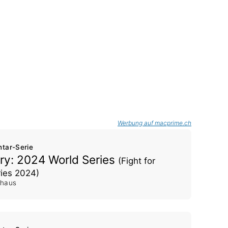
Werbung auf macprime.ch
ntar-Serie
ory: 2024 World Series
(Fight for
ries 2024)
shaus