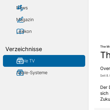
News
Magazin
Lexikon
The Mo
Verzeichnisse
Th
Apple TV
Over
Apple-Systeme
Seit 8
Der 
sich
Zuku