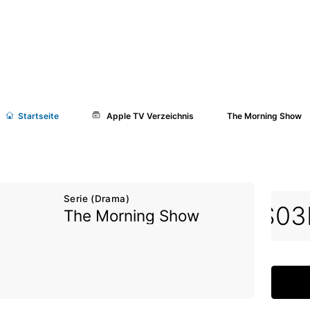
Start
seite
Apple TV Verzeichnis
The Morning Show
Serie (Drama)
06
S03E07
S03E08
S03
The Morning Show