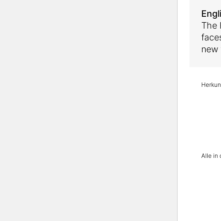
Engl
The 
face
new 
Herkunf
Alle i