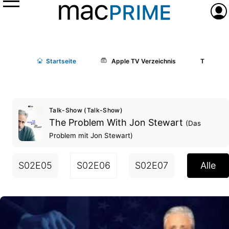
Menü
Anme
Start
seite
Apple TV Verzeichnis
The Prob
Talk-Show (Talk-Show)
The Problem With Jon Stewart
(Das
Problem mit Jon Stewart)
S02E05
S02E06
S02E07
S02E08
Alle