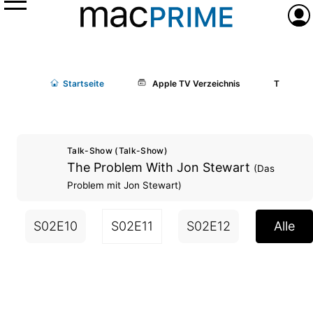
Menü
Anme
Start
seite
Apple TV Verzeichnis
The Prob
Talk-Show (Talk-Show)
The Problem With Jon Stewart
(Das
Problem mit Jon Stewart)
S02E10
S02E11
S02E12
Alle