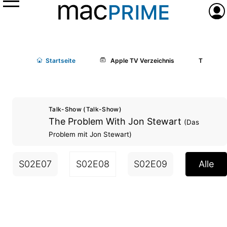
Menü
Anme
Start
seite
Apple TV Verzeichnis
The Prob
Talk-Show (Talk-Show)
The Problem With Jon Stewart
(Das
Problem mit Jon Stewart)
S02E07
S02E08
S02E09
S02E10
Alle