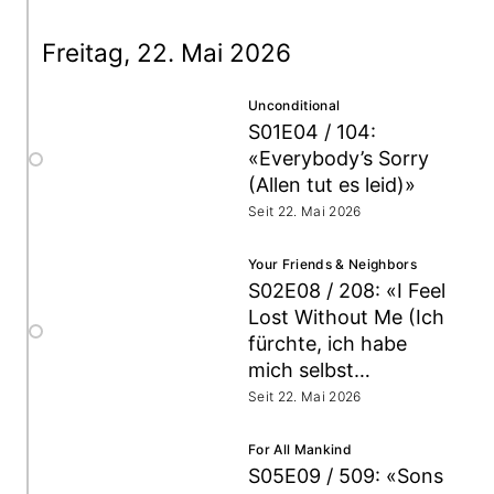
Freitag, 22. Mai 2026
Unconditional
S01E04 / 104:
«Everybody’s Sorry
(Allen tut es leid)»
Seit 22. Mai 2026
Your Friends & Neighbors
S02E08 / 208: «I Feel
Lost Without Me (Ich
fürchte, ich habe
mich selbst
verloren)»
Seit 22. Mai 2026
For All Mankind
S05E09 / 509: «Sons