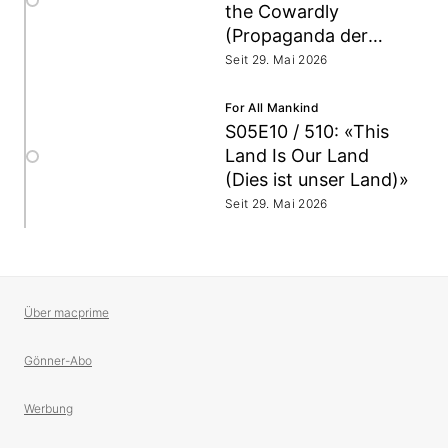
the Cowardly
(Propaganda der
Feiglinge)»
Seit 29. Mai 2026
For All Mankind
S05E10 / 510: «This
Land Is Our Land
(Dies ist unser Land)»
Seit 29. Mai 2026
Über macprime
Gönner-Abo
Werbung