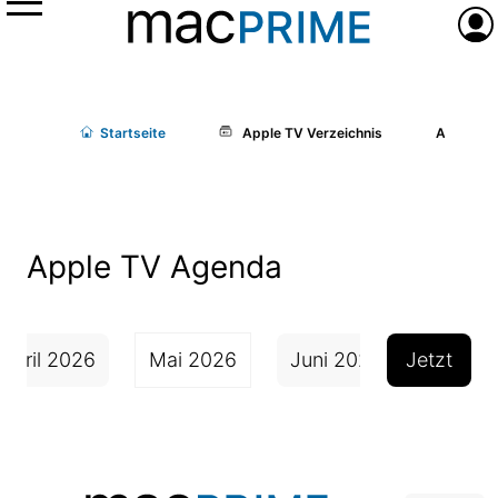
Menü
Anme
Start
seite
Apple TV Verzeichnis
Agenda
Apple TV Agenda
April 2026
Mai 2026
Juni 2026
Jetzt
Juli 2