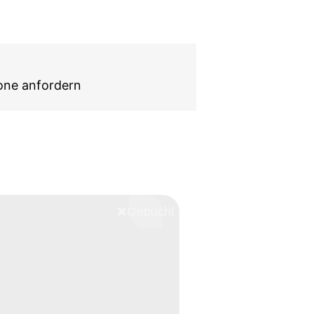
hone anfordern
❌
Schliessen