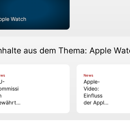
pple Watch
nhalte aus dem Thema: Apple Wa
ews
News
U-
Apple-
ommissi
Video:
n
Einfluss
ewährt
der Apple
martwat
Watch auf
hes
den Profi-
usnahm
Surfsport