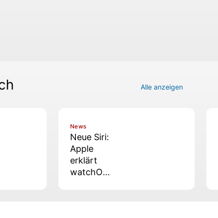
tch
Alle anzeigen
News
Neue Siri:
Apple
erklärt
watchOS-
27-«Kahls
chlag» bei
der Apple