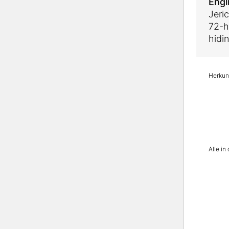
Engl
Jeri
72-h
hidin
Herkunf
Alle i