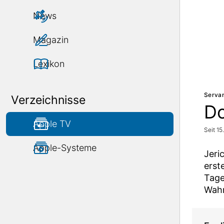
News
Magazin
Lexikon
Servan
Verzeichnisse
Do
Apple TV
Seit 15
Apple-Systeme
Jeri
erst
Tage
Wahr