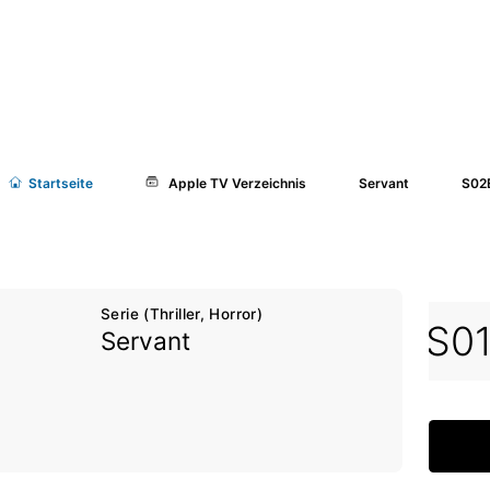
Start
seite
Apple TV Verzeichnis
Servant
S02E
Serie (Thriller, Horror)
1E07
S01E08
S01E09
S0
Servant