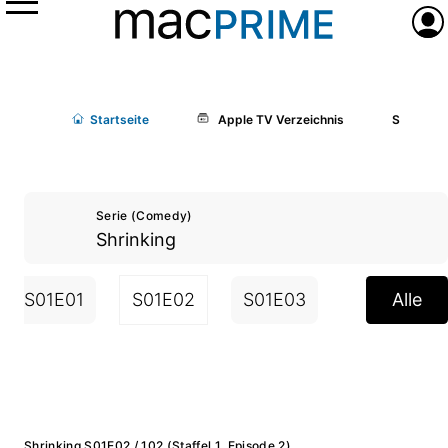
Menü
Anme
Start
seite
Apple TV Verzeichnis
Shrinking
Serie (Comedy)
Shrinking
S01E01
S01E02
S01E03
S01E04
Alle
Shrinking S01E02 / 102 (Staffel 1, Episode 2)