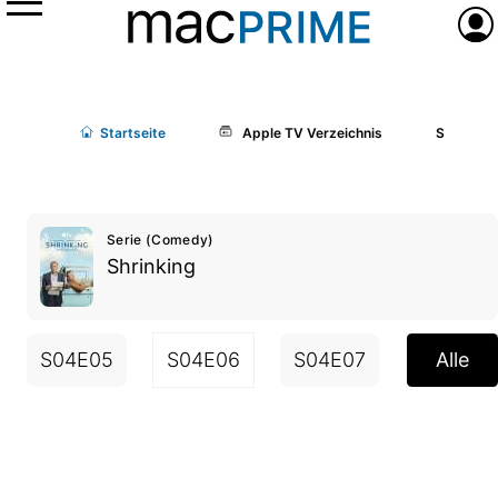
Menü
Anme
Start
seite
Apple TV Verzeichnis
Shrinking
Serie (Comedy)
Shrinking
S04E05
S04E06
S04E07
S04E08
Alle