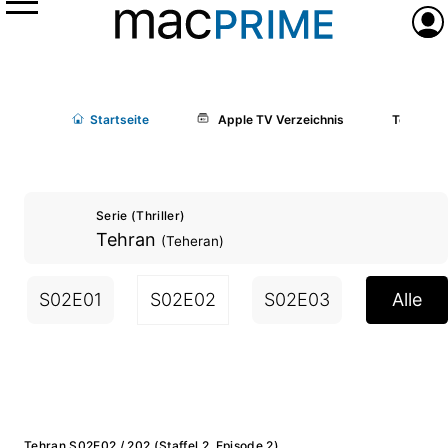
Menü
Anme
Start
seite
Apple TV Verzeichnis
Tehran (
Serie (Thriller)
Tehran
(Teheran)
S02E01
S02E02
S02E03
S02E04
Alle
Tehran S02E02 / 202 (Staffel 2, Episode 2)