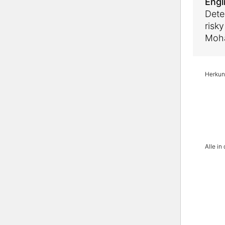
Engl
Dete
risk
Moha
Herkunf
Alle i