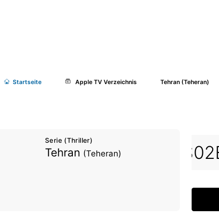
Start
seite
Apple TV Verzeichnis
Tehran (Teheran)
Serie (Thriller)
E07
S01E08
S02E01
S02
Tehran
(Teheran)