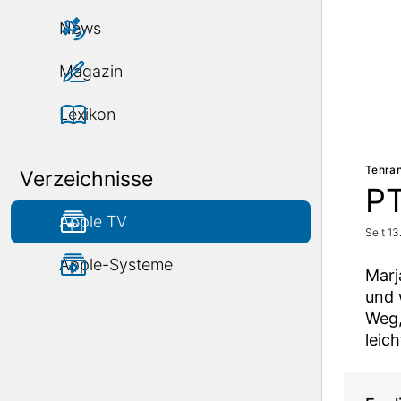
News
Magazin
Lexikon
Tehran
Verzeichnisse
P
Apple TV
Seit 1
Apple-Systeme
Marj
und 
Weg,
leich