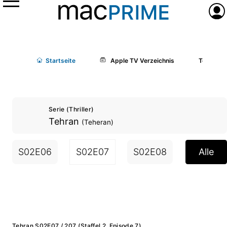
Menü
Anme
Start
seite
Apple TV Verzeichnis
Tehran (
Serie (Thriller)
Tehran
(Teheran)
S02E06
S02E07
S02E08
S03E01
Alle
Tehran S02E07 / 207 (Staffel 2, Episode 7)