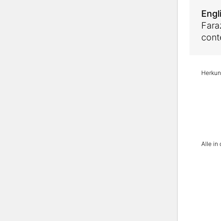
Engl
Fara
cont
Herkunf
Alle i