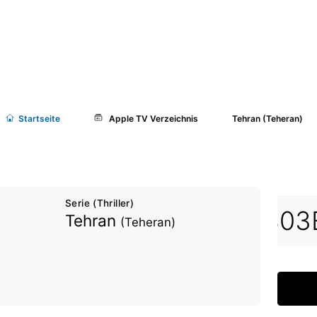
Start
seite
Apple TV Verzeichnis
Tehran (Teheran)
Serie (Thriller)
01
S03E02
S03E03
S03
Tehran
(Teheran)