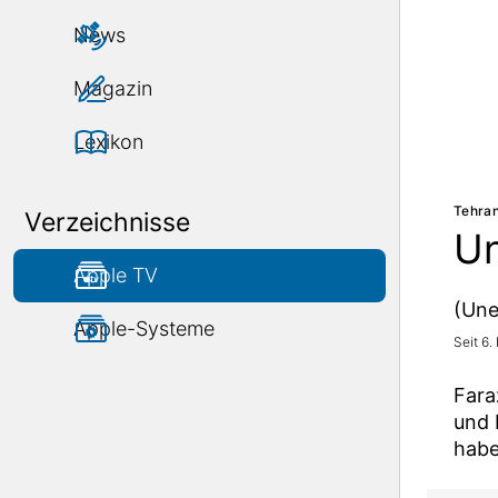
News
Magazin
Lexikon
Tehran
Verzeichnisse
Un
Apple TV
(Une
Apple-Systeme
Seit 6.
Fara
und 
habe