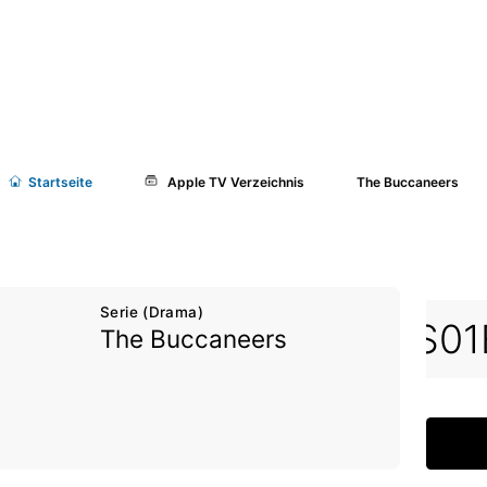
Start
seite
Apple TV Verzeichnis
The Buccaneers
Serie (Drama)
S01E01
S01E02
S01
The Buccaneers