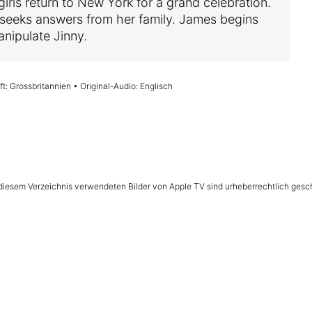
girls return to New York for a grand celebration.
seeks answers from her family. James begins
anipulate Jinny.
t: Grossbritannien • Original-Audio: Englisch
n diesem Verzeichnis verwendeten Bilder von Apple TV sind urheberrechtlich gesc