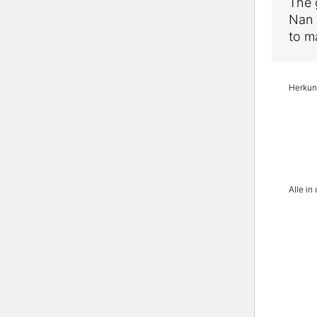
The 
Nan 
to m
Herkunf
Alle i