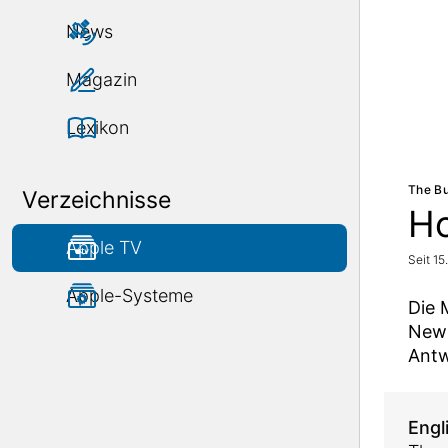
News
Magazin
Lexikon
The Bu
Verzeichnisse
H
Apple TV
Seit 1
Apple-Systeme
Die 
New 
Antw
Engl