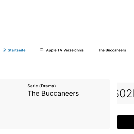
Start
seite
Apple TV Verzeichnis
The Buccaneers
Serie (Drama)
05
S02E06
S02E07
S02
The Buccaneers