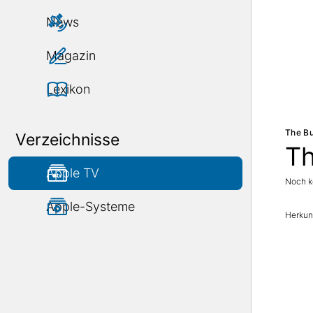
News
Magazin
Lexikon
The Bu
Verzeichnisse
Th
Apple TV
Noch k
Apple-Systeme
Herkunf