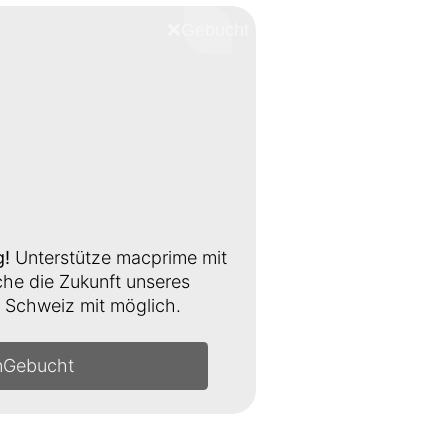
❌
Schliessen
g!
Unterstütze macprime mit
e die Zukunft unseres
Schweiz mit möglich.
n