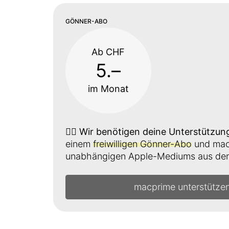
GÖNNER-ABO
Ab CHF
5.–
im Monat
👉🏼
Wir benötigen deine Unterstützun
einem
freiwilligen Gönner-Abo
und mach
unabhängigen Apple-Mediums aus der 
macprime unterstütze