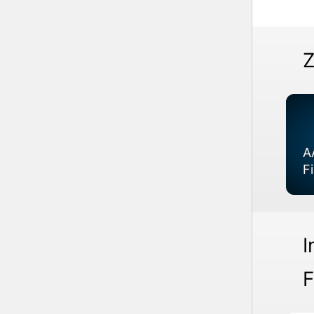
Z
A
F
I
F