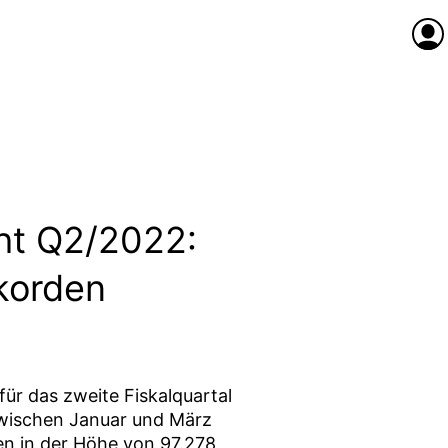
Anme
ht Q2/2022:
korden
ür das zweite Fiskalquartal
 zwischen Januar und März
n in der Höhe von 97.278