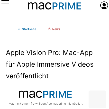
Menü
Anme
Start
seite
News
Apple Vision Pro: Mac-App
für Apple Immersive Videos
veröffentlicht
Mach mit einem freiwilligen Abo macprime mit möglich.