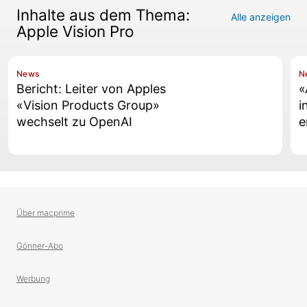
Inhalte aus dem Thema:
Alle anzeigen
Apple Vision Pro
News
N
Bericht: Leiter von Apples
«
«Vision Products Group»
i
wechselt zu OpenAI
e
Über macprime
Gönner-Abo
Werbung