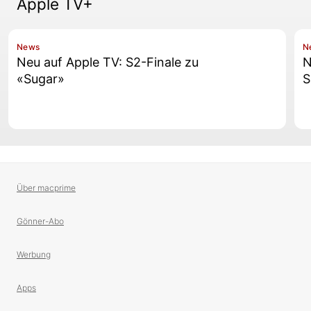
Apple TV+
News
N
Neu auf Apple TV: S2-Finale zu
N
«Sugar»
S
Über macprime
Gönner-Abo
Werbung
Apps