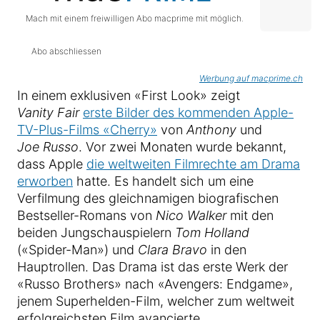
Mach mit einem freiwilligen Abo macprime mit möglich.
Abo abschliessen
Werbung auf macprime.ch
In einem exklusiven «First Look» zeigt
Vanity Fair
erste Bilder des kommenden Apple-
TV-Plus-Films «Cherry»
von
Anthony
und
Joe Russo
. Vor zwei Monaten wurde bekannt,
dass Apple
die weltweiten Filmrechte am Drama
erworben
hatte. Es handelt sich um eine
Verfilmung des gleichnamigen biografischen
Bestseller-Romans von
Nico Walker
mit den
beiden Jungschauspielern
Tom Holland
(«Spider-Man») und
Clara Bravo
in den
Hauptrollen. Das Drama ist das erste Werk der
«Russo Brothers» nach «Avengers: Endgame»,
jenem Superhelden-Film, welcher zum weltweit
erfolgreichsten Film avancierte.