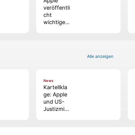
Apple
veröffentli
cht
wichtiges
Update
für iPhone
und iPad
Alle anzeigen
News
Kartellkla
ge: Apple
und US-
Justizmini
sterium
angeblich
in