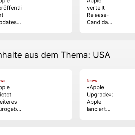
pple
Apple
eröffentli
verteilt
ht
Release-
pdates
Candidate
ür
s zu OS-
ktuelle
26.5-
nd alte
Updates
etriebss
nhalte aus dem Thema: USA
steme
ews
News
pple
«Apple
ietet
Upgrade»:
eiteres
Apple
ürogebä
lanciert
de in
Geräte-
unnyvale
Leasing in
den USA