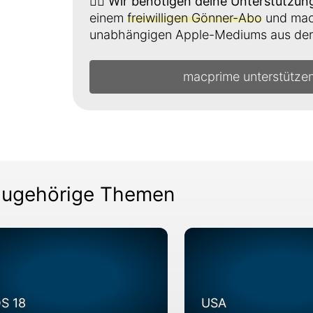
👉🏼
Wir benötigen deine Unterstützun
einem
freiwilligen Gönner-Abo
und mach
unabhängigen Apple-Mediums aus der 
macprime unterstütze
ugehörige Themen
OS 18
USA