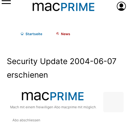
Menü
Anme
Start
seite
News
Security Update 2004-06-07
erschienen
Mach mit einem freiwilligen Abo macprime mit möglich.
Abo abschliessen