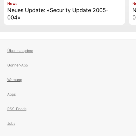
News
N
Neues Update: «Security Update 2005-
N
004»
0
Über macprime
Gönner-Abo
Werbung
Apps
RSS-Feeds
Jobs