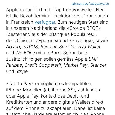
Werbung auf macprime.ch
Apple expandiert mit «Tap to Pay» weiter: Neu
ist die Bezahlterminal-Funktion des iPhone auch
in Frankreich
verfügbar
. Zum heutigen Start sind
in unserem Nachbarland die «Groupe BPCE»
(bestehend aus der «Banques Populaires»,
der «Caisses d’Epargne» und «Payplug»), sowie
Adyen
,
myPOS
,
Revolut
,
SumUp
,
Viva Wallet
und
Worldline
mit an Bord. Schon bald
zusätzlich folgen sollen gemäss Apple
BNP
Paribas
,
Crédit Coopératif
,
Market Pay
,
Stancer
und
Stripe
.
«Tap to Pay» ermöglicht es kompatiblen
iPhone-Modellen (ab iPhone XS), Zahlungen
über Apple Pay, kontaktlose Debit- und
Kreditkarten und andere digitale Wallets direkt
auf dem iPhone zu akzeptieren. Dabei ist keine
zusätzliche Hardware erforderlich, das iPhone