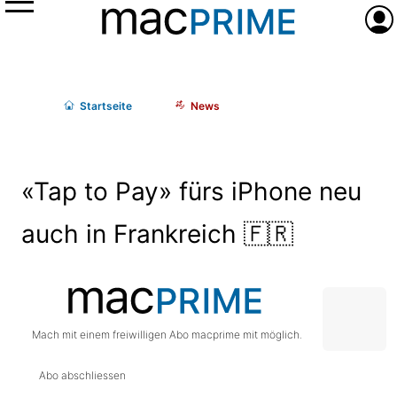
Menü
Anme
Start
seite
News
«Tap to Pay» fürs iPhone neu
auch in Frankreich 🇫🇷
Mach mit einem freiwilligen Abo macprime mit möglich.
Abo abschliessen