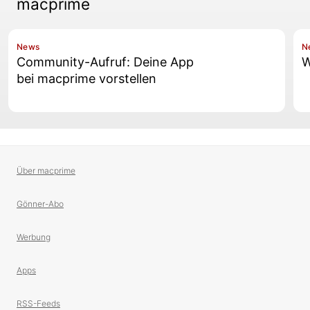
macprime
News
N
Community-Aufruf: Deine App
W
bei macprime vorstellen
Über macprime
Gönner-Abo
Werbung
Apps
RSS-Feeds