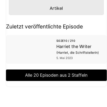
Panel mit
anzeigen
Artikel
Staffel- und Episoden-Übersicht
Zuletzt veröffentlichte Episode
S02E10 / 210
Harriet the Writer
(Harriet, die Schriftstellerin)
5. Mai 2023
Alle 20 Episoden aus 2 Staffeln