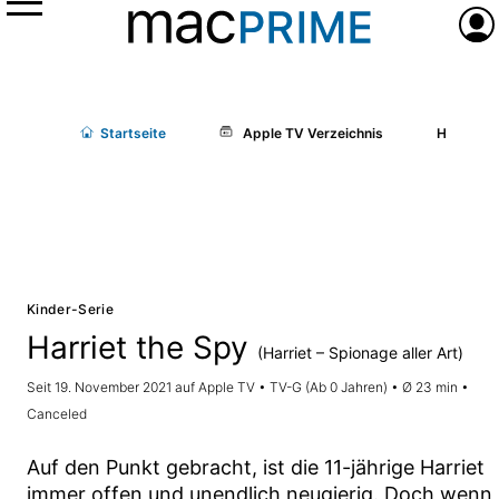
Menü
Anme
Start
seite
Apple TV Verzeichnis
Harriet t
Kinder-Serie
Harriet the Spy
(Harriet – Spionage aller Art)
Seit 19. November 2021 auf Apple TV • TV-G (Ab 0 Jahren) • Ø 23 min •
Canceled
Auf den Punkt gebracht, ist die 11-jährige Harriet
immer offen und unendlich neugierig. Doch wenn