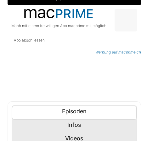
Mach mit einem freiwilligen Abo macprime mit möglich.
Abo abschliessen
Werbung auf macprime.ch
Tablisten-Hilfe: Benutze die Tablisten-Controls um 
Inhalte (Tabliste)
Tablisten-Controls
Panel mit
anzeigen
Episoden
Panel mit
anzeigen
Infos
Panel mit
anzeigen
Videos