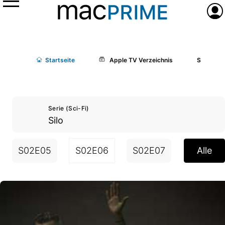
Menü
Anme
Start
seite
Apple TV Verzeichnis
Silo
Serie (Sci-Fi)
Silo
S02E05
S02E06
S02E07
S02E08
Alle