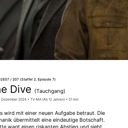
02E07 / 207 (Staffel 2, Episode 7)
he Dive
(Tauchgang)
7. Dezember 2024 • TV-MA (Ab 12 Jahren) • 51 min
s wird mit einer neuen Aufgabe betraut. Die
anik übermittelt eine eindeutige Botschaft.
ette wagt einen riskanten Abstieg und sieht