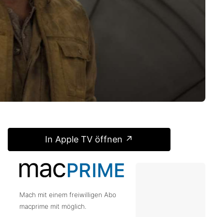
In Apple TV öffnen ↗
Mach mit einem freiwilligen Abo
macprime mit möglich.