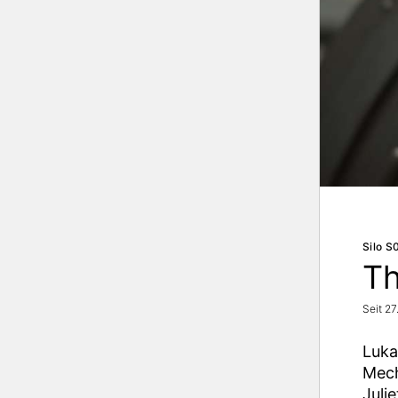
Silo S
T
Seit 2
Luka
Mech
Juli