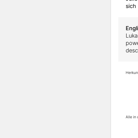
sich
Engl
Luka
powe
desc
Herkunf
Alle i