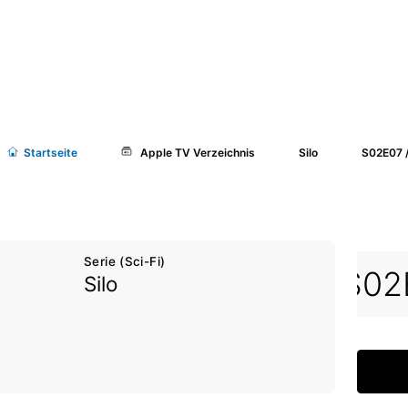
Start
seite
Apple TV Verzeichnis
Silo
S02E07 
Serie (Sci-Fi)
03
S02E04
S02E05
S02
Silo