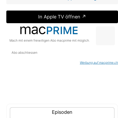
In Apple TV öffnen ↗
Mach mit einem freiwilligen Abo macprime mit möglich.
Abo abschliessen
Werbung auf macprime.ch
Tablisten-Hilfe: Benutze die Tablisten-Controls um 
Inhalte (Tabliste)
Tablisten-Controls
Panel mit
anzeigen
Episoden