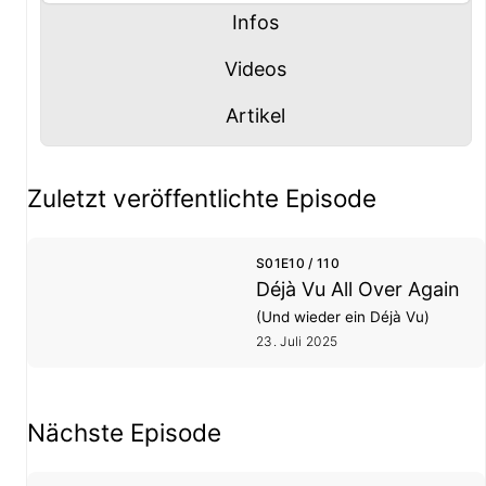
Panel mit
anzeigen
Infos
Panel mit
anzeigen
Videos
Panel mit
anzeigen
Artikel
Staffel- und Episoden-Übersicht
Zuletzt veröffentlichte Episode
S01E10 / 110
Déjà Vu All Over Again
(Und wieder ein Déjà Vu)
23. Juli 2025
Nächste Episode