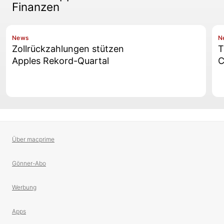
Finanzen
News
N
Zollrückzahlungen stützen
T
Apples Rekord-Quartal
C
Über macprime
Gönner-Abo
Werbung
Apps