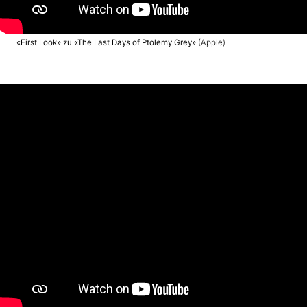
«First Look» zu «The Last Days of Ptolemy Grey»
(Apple)