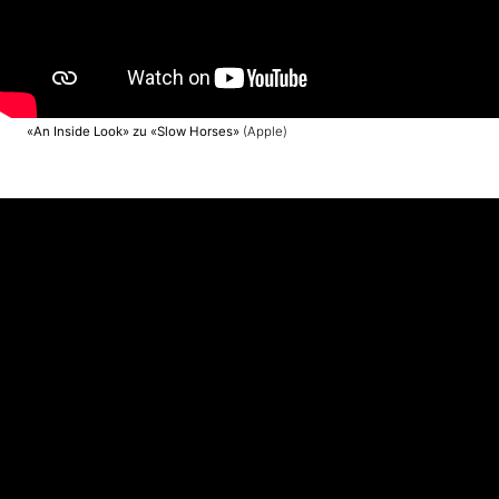
«An Inside Look» zu «Slow Horses»
(Apple)