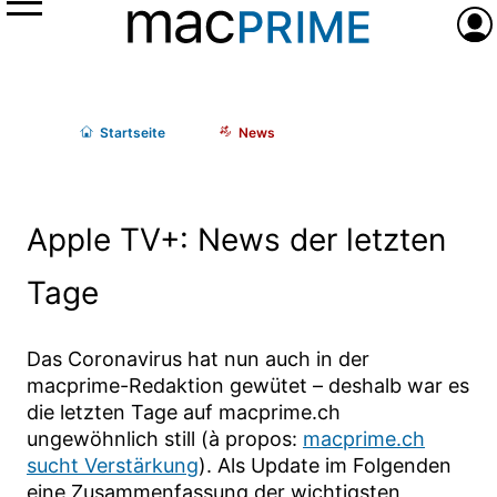
Menü
Anme
Start
seite
News
Apple TV+: News der letzten
Tage
Das Coronavirus hat nun auch in der
macprime-Redaktion gewütet – deshalb war es
die letzten Tage auf macprime.ch
ungewöhnlich still (à propos:
macprime.ch
sucht Verstärkung
). Als Update im Folgenden
eine Zusammenfassung der wichtigsten