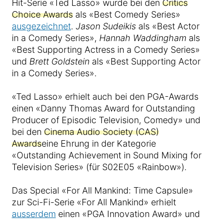
Hit-Serie «Ted Lasso» wurde bei den
Critics
Choice Awards
als «Best Comedy Series»
ausgezeichnet
.
Jason Sudeikis
als «Best Actor
in a Comedy Series»,
Hannah Waddingham
als
«Best Supporting Actress in a Comedy Series»
und
Brett Goldstein
als «Best Supporting Actor
in a Comedy Series».
«Ted Lasso» erhielt auch bei den PGA-Awards
einen «Danny Thomas Award for Outstanding
Producer of Episodic Television, Comedy» und
bei den
Cinema Audio Society (CAS)
Awards
eine Ehrung in der Kategorie
«Outstanding Achievement in Sound Mixing for
Television Series» (für S02E05 «Rainbow»).
Das Special «For All Mankind: Time Capsule»
zur Sci-Fi-Serie «For All Mankind» erhielt
ausserdem
einen «PGA Innovation Award» und