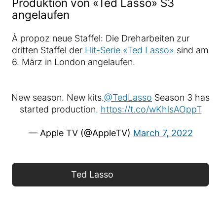
Produktion von «Ted Lasso» S3
angelaufen
À propoz neue Staffel: Die Dreharbeiten zur
dritten Staffel der
Hit-Serie «Ted Lasso»
sind am
6. März in London angelaufen.
New season. New kits.
@TedLasso
Season 3 has
started production.
https://t.co/wKhlsAOppT
— Apple TV (@AppleTV)
March 7, 2022
Ted Lasso