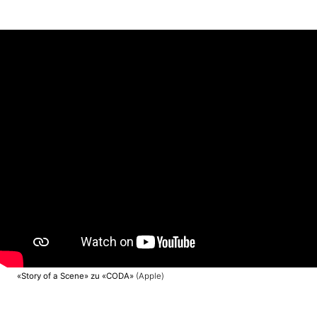
«Story of a Scene» zu «CODA»
(Apple)