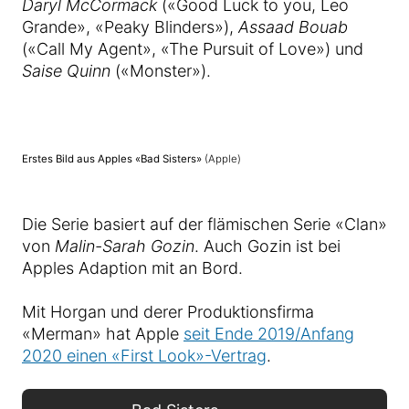
Daryl McCormack
(«Good Luck to you, Leo
Grande», «Peaky Blinders»),
Assaad Bouab
(«Call My Agent», «The Pursuit of Love») und
Saise Quinn
(«Monster»).
Erstes Bild aus Apples «Bad Sisters»
(Apple)
Die Serie basiert auf der flämischen Serie «Clan»
von
Malin-Sarah Gozin
. Auch Gozin ist bei
Apples Adaption mit an Bord.
Mit Horgan und derer Produktionsfirma
«Merman» hat Apple
seit Ende 2019/Anfang
2020 einen «First Look»-Vertrag
.