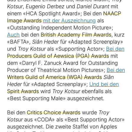
Kotsur
,
Eugenio Derbez
und
Daniel Durant
mit
einem «HCA Spotlight Award»; Bei den
NAACP
Image Awards
mit der Auszeichnung
als
«Outstanding Independent Motion Picture»;
Auch
bei den
British Academy Film Awards
, kurz
«BAFTA»,
Siân Heder
für «Adapted Screenplay»
und
Troy Kotsur
als «Supporting Actor»;
Bei den
Producers Guild of Aewsica (PGA) Awards
mit
dem «Darryl F. Zanuck Award for Outstanding
Producer of Theatrical Motion Pictures»;
Bei den
Writers Guild of America (WGA) Awards
Siân
Heder
für «Adapted Screenplay»;
Und bei den
Spirit Awards
wird
Troy Kotsur
ebenfalls als
«Best Supporting Male» ausgezeichnet.
Bei den
Critics Choice Awards
wurde
Troy
Kotsur
aus «CODA» als «Best Supporting Actor»
ausgezeichnet. Die zweite Staffel von Apples