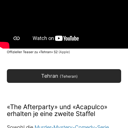
Offizieller Teaser zu «Tehran» S2
(Apple)
Tehran
(Teheran)
«The Afterparty» und «Acapulco»
erhalten je eine zweite Staffel
Sowohl die
Murder-Mystery-Comedy-Serie