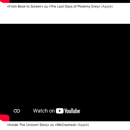
«From Book to Screen» zu «The Last Days of Ptolemy Grey»
(Apple)
«Inside The Unicorn Story» zu «WeCrashed»
(Apple)