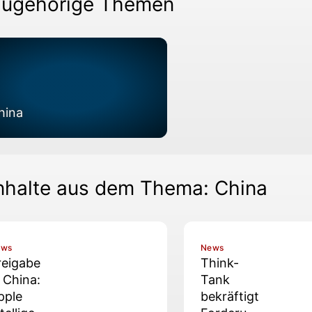
ugehörige Themen
hina
nhalte aus dem Thema: China
ews
News
reigabe
Think-
n China:
Tank
pple
bekräftigt