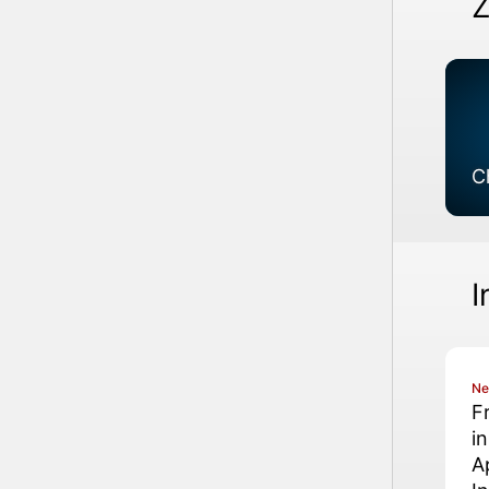
Z
C
I
N
F
i
A