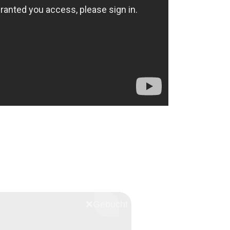
❌
Schliessen