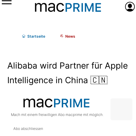
Menü
Anme
Start
seite
News
Alibaba wird Partner für Apple
Intelligence in China 🇨🇳
Mach mit einem freiwilligen Abo macprime mit möglich.
Abo abschliessen