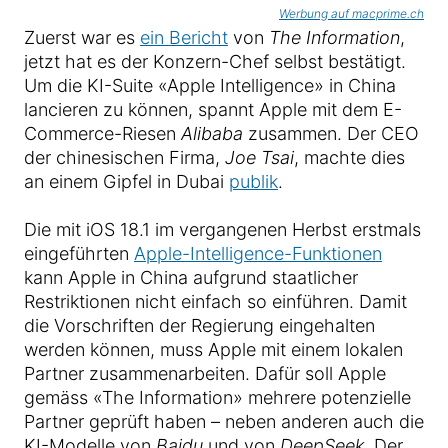
Werbung auf macprime.ch
Zuerst war es
ein Bericht
von
The Information
,
jetzt hat es der Konzern-Chef selbst bestätigt.
Um die KI-Suite «Apple Intelligence» in China
lancieren zu können, spannt Apple mit dem E-
Commerce-Riesen
Alibaba
zusammen. Der CEO
der chinesischen Firma,
Joe Tsai
, machte dies
an einem Gipfel in Dubai
publik
.
Die mit iOS 18.1 im vergangenen Herbst erstmals
eingeführten
Apple-Intelligence-Funktionen
kann Apple in China aufgrund staatlicher
Restriktionen nicht einfach so einführen. Damit
die Vorschriften der Regierung eingehalten
werden können, muss Apple mit einem lokalen
Partner zusammenarbeiten. Dafür soll Apple
gemäss «The Information» mehrere potenzielle
Partner geprüft haben – neben anderen auch die
KI-Modelle von
Baidu
und von
DeepSeek
. Der