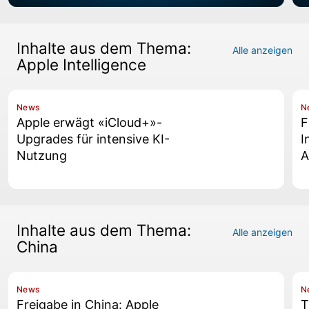
Inhalte aus dem Thema:
Alle anzeigen
Apple Intelligence
News
N
Apple erwägt «iCloud+»-
F
Upgrades für intensive KI-
I
Nutzung
A
Inhalte aus dem Thema:
Alle anzeigen
China
News
N
Freigabe in China: Apple
T