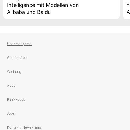
Intelligence mit Modellen von
n
Alibaba und Baidu
A
Über macprime
Gönner-Abo
Werbung
Apps
RSS-Feeds
Jobs
Kontakt / News-Tipps