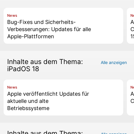
News
N
Bug-Fixes und Sicherheits-
A
Verbesserungen: Updates für alle
C
Apple-Plattformen
1
Inhalte aus dem Thema:
Alle anzeigen
iPadOS 18
News
N
Apple veröffentlicht Updates für
A
aktuelle und alte
C
Betriebssysteme
Inhalte aus dem Thema: