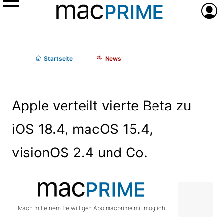
Menü
Anme
Start
seite
News
Apple verteilt vierte Beta zu
iOS 18.4, macOS 15.4,
visionOS 2.4 und Co.
Mach mit einem freiwilligen Abo macprime mit möglich.