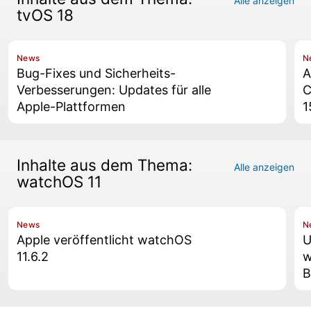
Alle anzeigen
tvOS 18
News
N
Bug-Fixes und Sicherheits-
A
Verbesserungen: Updates für alle
C
Apple-Plattformen
1
Inhalte aus dem Thema:
Alle anzeigen
watchOS 11
News
N
Apple veröffentlicht watchOS
U
11.6.2
w
B