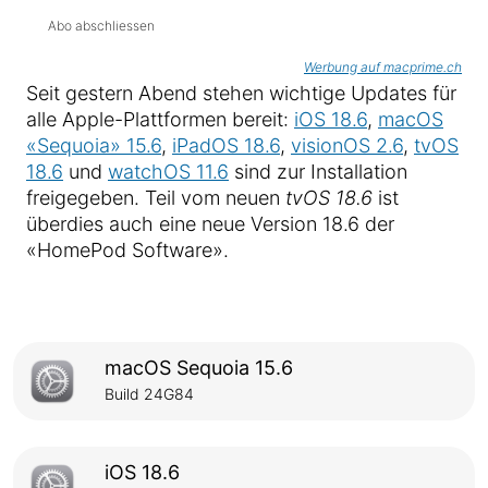
Abo abschliessen
Werbung auf macprime.ch
Seit gestern Abend stehen wichtige Updates für
alle Apple-Plattformen bereit:
iOS 18.6
,
macOS
«Sequoia» 15.6
,
iPadOS 18.6
,
visionOS 2.6
,
tvOS
18.6
und
watchOS 11.6
sind zur Installation
freigegeben. Teil vom neuen
tvOS 18.6
ist
überdies auch eine neue Version 18.6 der
«HomePod Software».
macOS Sequoia 15.6
Build 24G84
iOS 18.6