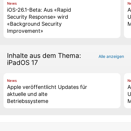
News
N
iOS-26.1-Beta: Aus «Rapid
A
Security Response» wird
U
«Background Security
M
Improvement»
Inhalte aus dem Thema:
Alle anzeigen
iPadOS 17
News
N
Apple veröffentlicht Updates für
A
aktuelle und alte
U
Betriebssysteme
M