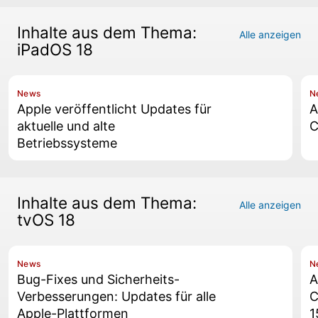
Inhalte aus dem Thema:
Alle anzeigen
iPadOS 18
News
N
Apple veröffentlicht Updates für
A
aktuelle und alte
C
Betriebssysteme
Inhalte aus dem Thema:
Alle anzeigen
tvOS 18
News
N
Bug-Fixes und Sicherheits-
A
Verbesserungen: Updates für alle
C
Apple-Plattformen
1