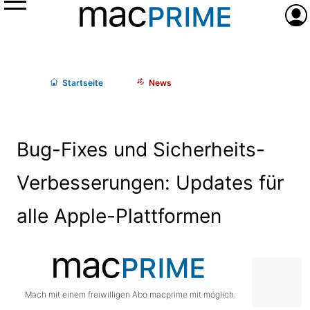
Menü
Anme
Start
seite
News
Bug-Fixes und Sicherheits-
Verbesserungen: Updates für
alle Apple-Plattformen
Mach mit einem freiwilligen Abo macprime mit möglich.